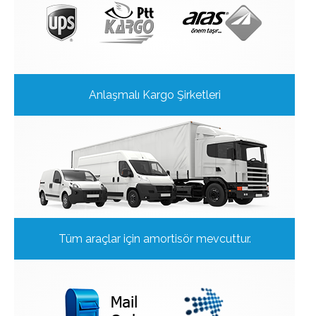
Anlaşmalı Kargo Şirketleri
Tüm araçlar için amortisör mevcuttur.