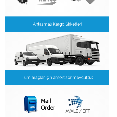
Anlaşmalı Kargo Şirketleri
Tüm araçlar için amortisör mevcuttur.