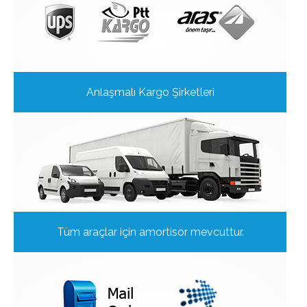
Anlaşmalı Kargo Şirketleri
Tüm araçlar için amortisör mevcuttur.