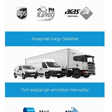
Anlaşmalı Kargo Şirketleri
Tüm araçlar için amortisör mevcuttur.