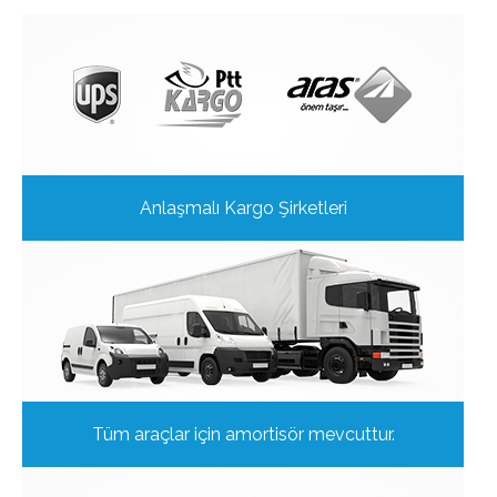
Anlaşmalı Kargo Şirketleri
Tüm araçlar için amortisör mevcuttur.