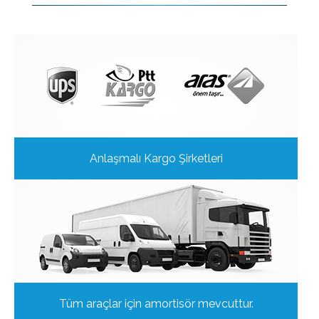
Anlaşmalı Kargo Şirketleri
Tüm araçlar için amortisör mevcuttur.