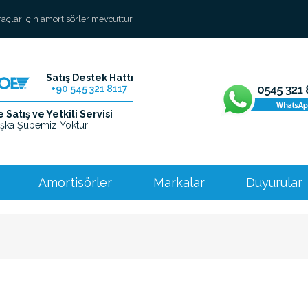
araçlar için amortisörler mevcuttur.
Satış Destek Hattı
+90 545 321 8117
Satış ve Yetkili Servisi
şka Şubemiz Yoktur!
Amortisörler
Markalar
Duyurular