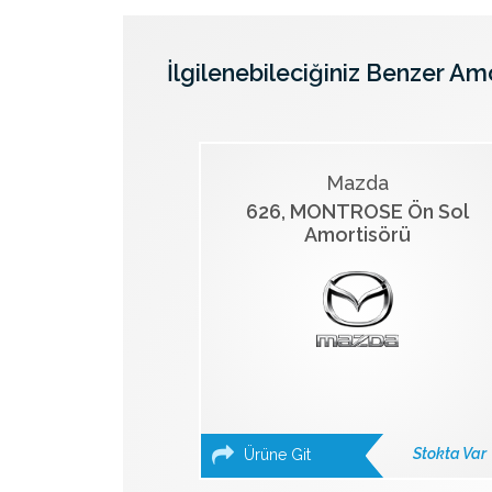
İlgilenebileciğiniz Benzer Am
Mazda
626, MONTROSE Ön Sol
Amortisörü
Stokta Var
Ürüne Git