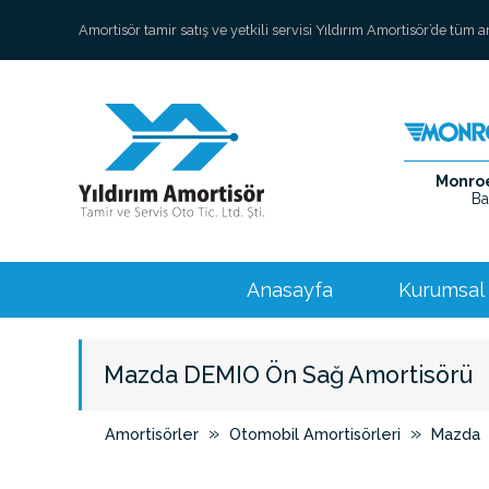
Amortisör tamir satış ve yetkili servisi Yıldırım Amortisör’de tüm 
Monroe 
Ba
Anasayfa
Kurumsal
Mazda DEMIO Ön Sağ Amortisörü
»
»
Amortisörler
Otomobil Amortisörleri
Mazda