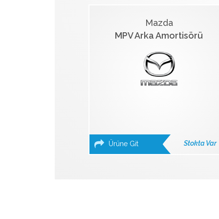
Mazda
MPV Arka Amortisörü
Stokta Var
Ürüne Git