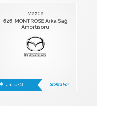
Mazda
626, MONTROSE Arka Sağ
Amortisörü
Stokta Var
Ürüne Git