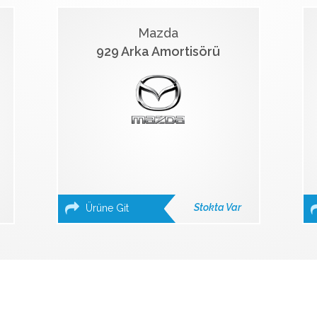
Mazda
929 Arka Amortisörü
Stokta Var
Ürüne Git