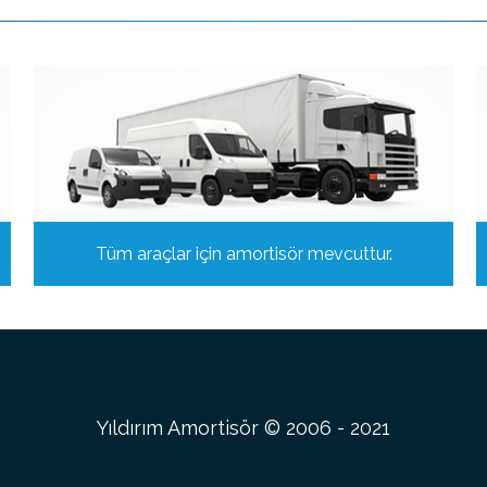
Tüm araçlar için amortisör mevcuttur.
Yıldırım Amortisör © 2006 - 2021