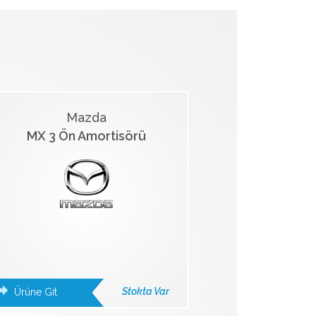
Mazda
MX 3 Ön Amortisörü
Stokta Var
Ürüne Git