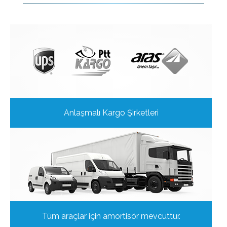
Anlaşmalı Kargo Şirketleri
Tüm araçlar için amortisör mevcuttur.