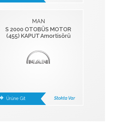
MAN
S 2000 OTOBÜS MOTOR
(455) KAPUT Amortisörü
Stokta Var
Ürüne Git