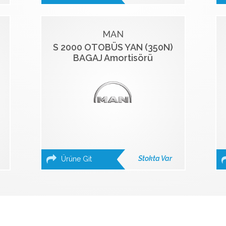
MAN
S 2000 OTOBÜS YAN (350N)
BAGAJ Amortisörü
Stokta Var
Ürüne Git