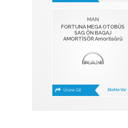
MAN
FORTUNA MEGA OTOBÜS
SAG ÖN BAGAJ
AMORTİSÖR Amortisörü
Stokta Var
Ürüne Git