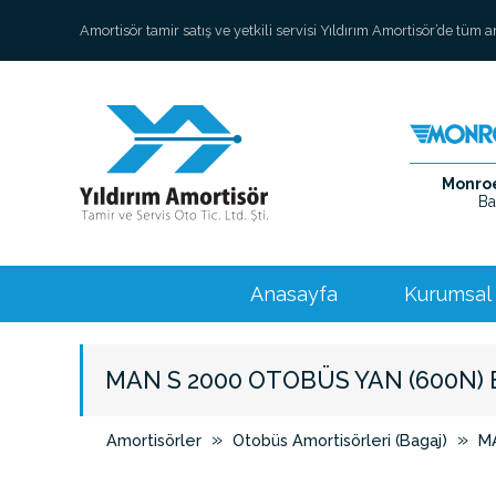
Amortisör tamir satış ve yetkili servisi Yıldırım Amortisör’de tüm 
Monroe 
Ba
Anasayfa
Kurumsal
MAN S 2000 OTOBÜS YAN (600N) 
»
»
Amortisörler
Otobüs Amortisörleri (Bagaj)
M