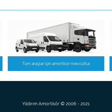
Tüm araçlar için amortisör mevcuttur.
Yıldırım Amortisör © 2006 - 2021