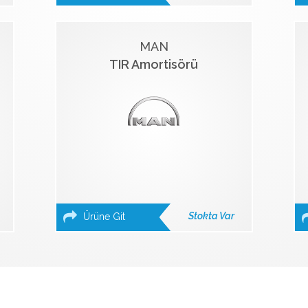
MAN
TIR Amortisörü
Stokta Var
Ürüne Git