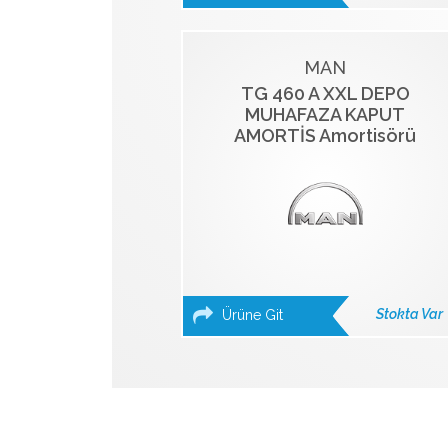
MAN
TG 460 A XXL DEPO
MUHAFAZA KAPUT
AMORTİS Amortisörü
Stokta Var
Ürüne Git