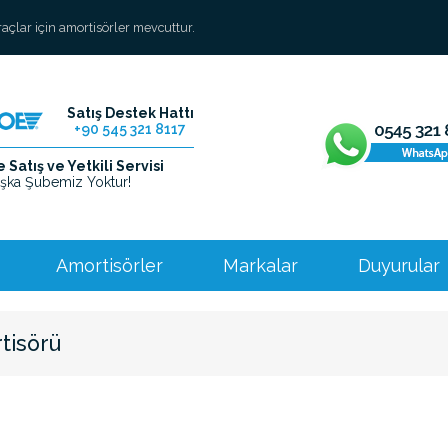
araçlar için amortisörler mevcuttur.
Satış Destek Hattı
+90 545 321 8117
Satış ve Yetkili Servisi
şka Şubemiz Yoktur!
Amortisörler
Markalar
Duyurular
rtisörü