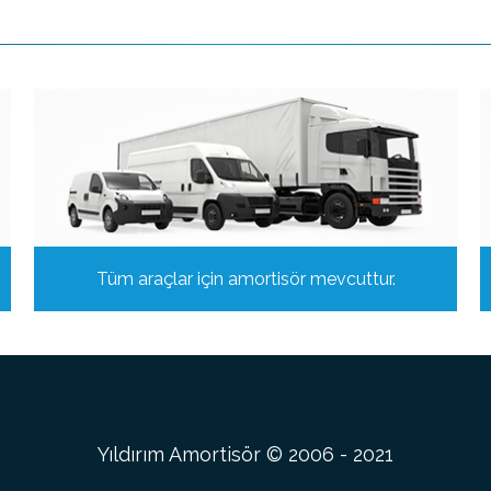
Tüm araçlar için amortisör mevcuttur.
Yıldırım Amortisör © 2006 - 2021