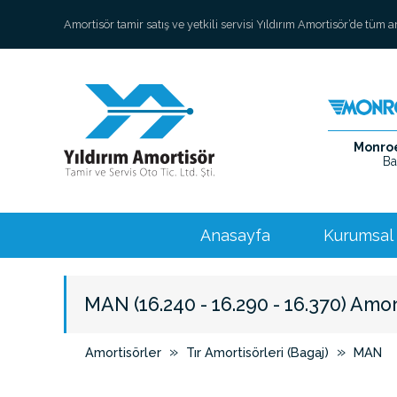
Amortisör tamir satış ve yetkili servisi Yıldırım Amortisör’de tüm 
Monroe 
Ba
Anasayfa
Kurumsal
MAN (16.240 - 16.290 - 16.370) Amo
»
»
Amortisörler
Tır Amortisörleri (Bagaj)
MAN