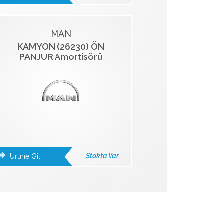
MAN
KAMYON (26230) ÖN
PANJUR Amortisörü
Stokta Var
Ürüne Git