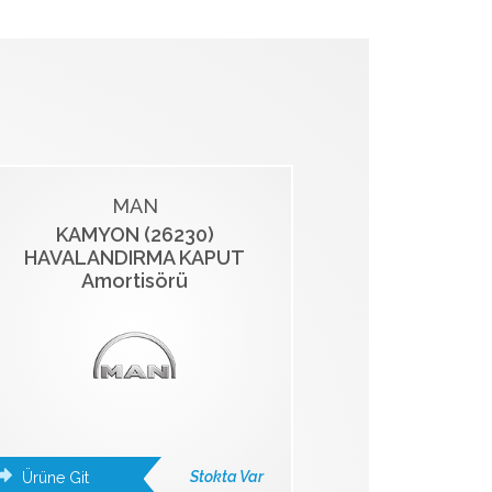
MAN
KAMYON (26230)
HAVALANDIRMA KAPUT
Amortisörü
Stokta Var
Ürüne Git