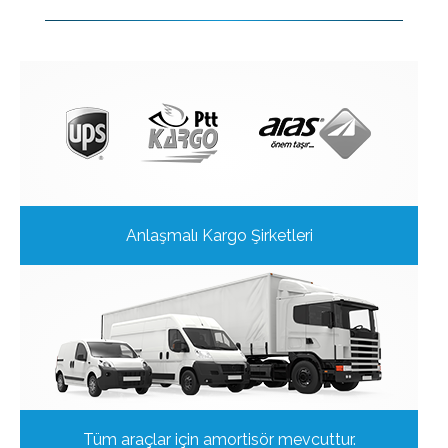
Anlaşmalı Kargo Şirketleri
Tüm araçlar için amortisör mevcuttur.