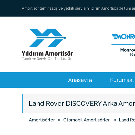
Amortisör tamir satış ve yetkili servisi Yıldırım Amortisör’de tüm 
Monroe 
Ba
Anasayfa
Kurumsal
Land Rover DISCOVERY Arka Amor
»
»
Amortisörler
Otomobil Amortisörleri
Land R