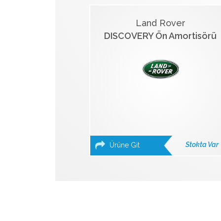
Land Rover
DISCOVERY Ön Amortisörü
Stokta Var
Ürüne Git