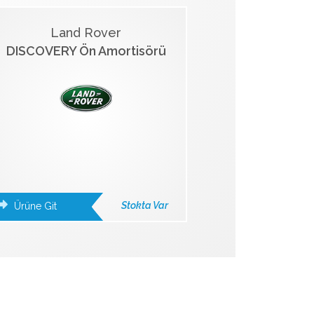
Land Rover
DISCOVERY Ön Amortisörü
Stokta Var
Ürüne Git