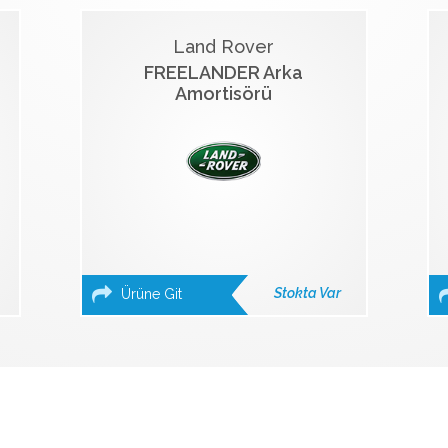
Land Rover
FREELANDER Arka
Amortisörü
Stokta Var
Ürüne Git