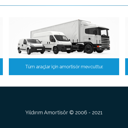
Tüm araçlar için amortisör mevcuttur.
Yıldırım Amortisör © 2006 - 2021