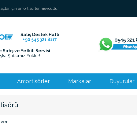
araçlar için amortisörler mevcuttur.
Satış Destek Hattı
+90 545 321 8117
Satış ve Yetkili Servisi
şka Şubemiz Yoktur!
Amortisörler
Markalar
Duyurular
tisörü
over