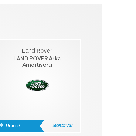
Land Rover
LAND ROVER Arka
Amortisörü
Stokta Var
Ürüne Git