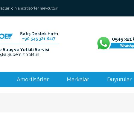
araçlar için amortisörler mevcuttur.
Satış Destek Hattı
+90 545 321 8117
Satış ve Yetkili Servisi
şka Şubemiz Yoktur!
Amortisörler
Markalar
Duyurular