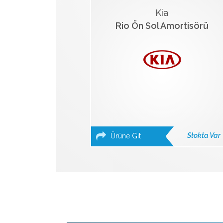
Kia
Rio Ön Sol Amortisörü
Stokta Var
Ürüne Git