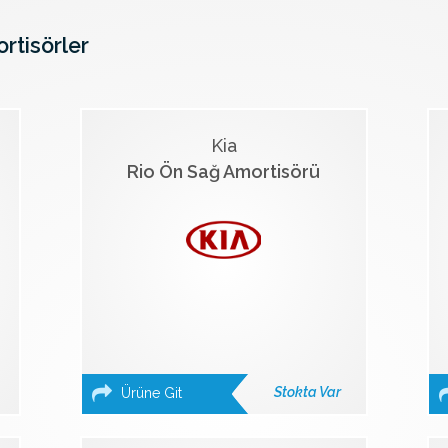
ortisörler
Kia
Rio Ön Sağ Amortisörü
Stokta Var
Ürüne Git