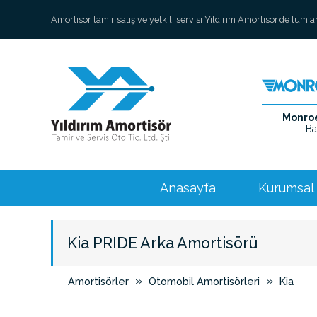
Amortisör tamir satış ve yetkili servisi Yıldırım Amortisör’de tüm 
Monroe 
Ba
Anasayfa
Kurumsal
Kia PRIDE Arka Amortisörü
»
»
Amortisörler
Otomobil Amortisörleri
Kia