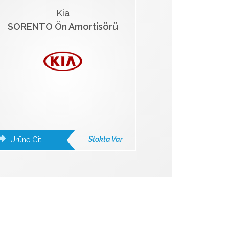
Kia
SORENTO Ön Amortisörü
Stokta Var
Ürüne Git