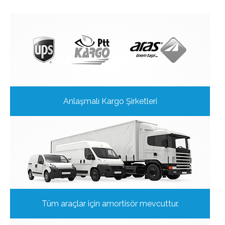
Anlaşmalı Kargo Şirketleri
Tüm araçlar için amortisör mevcuttur.