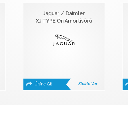
Jaguar / Daimler
XJ TYPE Ön Amortisörü
Stokta Var
Ürüne Git