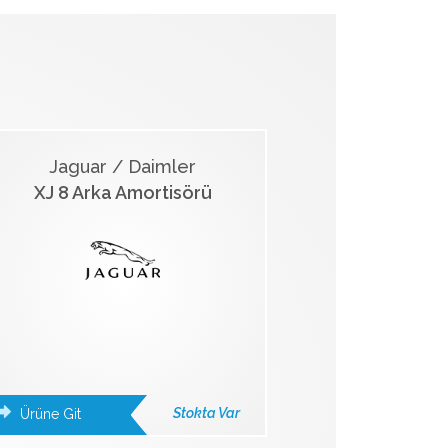
Jaguar / Daimler
XJ 8 Arka Amortisörü
Stokta Var
Ürüne Git