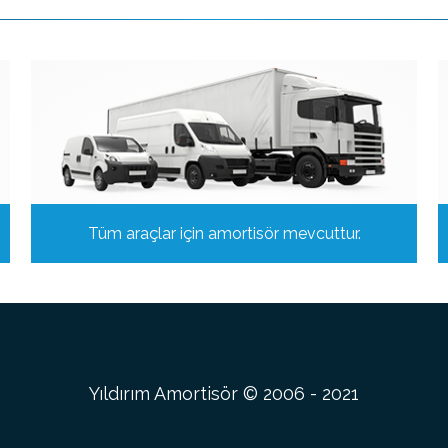
Tüm araçlar için amortisör mevcuttur.
Yıldırım Amortisör © 2006 - 2021