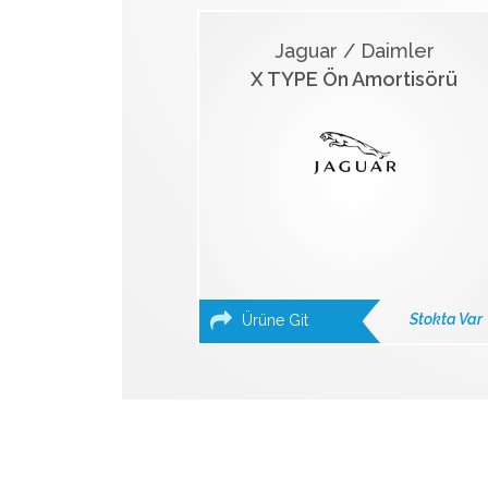
Jaguar / Daimler
X TYPE Ön Amortisörü
Stokta Var
Ürüne Git