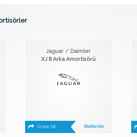
ortisörler
Jaguar / Daimler
XJ 8 Arka Amortisörü
Stokta Var
Ürüne Git