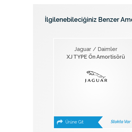
İlgilenebileciğiniz Benzer Am
Jaguar / Daimler
XJ TYPE Ön Amortisörü
Stokta Var
Ürüne Git