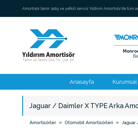
Amortisör tamir satış ve yetkili servisi Yıldırım Amortisör’de tüm 
Monroe 
Ba
Anasayfa
Kurumsal
Jaguar / Daimler X TYPE Arka Amo
»
»
Amortisörler
Otomobil Amortisörleri
Jaguar 