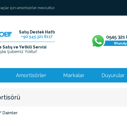
araçlar için amortisörler mevcuttur.
Satış Destek Hattı
+90 545 321 8117
Satış ve Yetkili Servisi
şka Şubemiz Yoktur!
Amortisörler
Markalar
Duyurular
rtisörü
/ Daimler