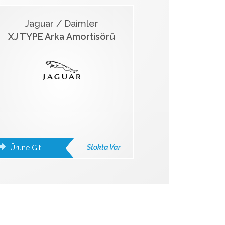
Jaguar / Daimler
XJ TYPE Arka Amortisörü
Stokta Var
Ürüne Git