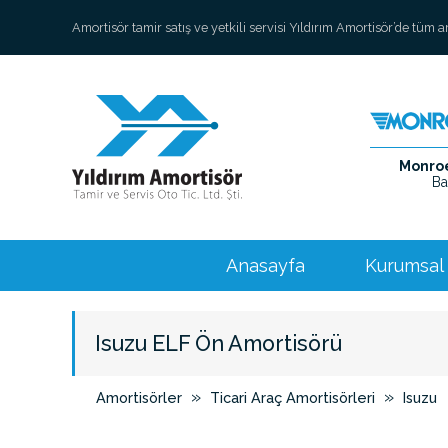
Amortisör tamir satış ve yetkili servisi Yıldırım Amortisör’de tüm 
Monroe 
Ba
Anasayfa
Kurumsal
Isuzu ELF Ön Amortisörü
»
»
Amortisörler
Ticari Araç Amortisörleri
Isuzu