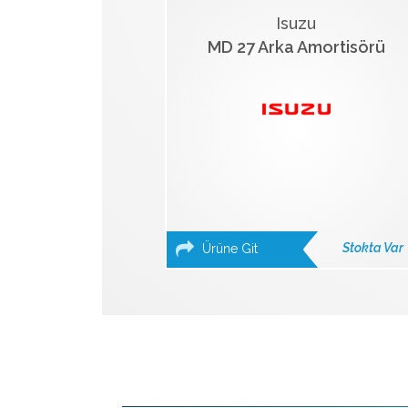
Isuzu
MD 27 Arka Amortisörü
Stokta Var
Ürüne Git