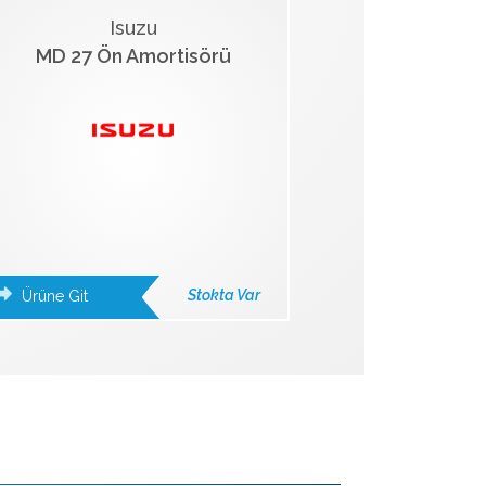
Isuzu
MD 27 Ön Amortisörü
Stokta Var
Ürüne Git