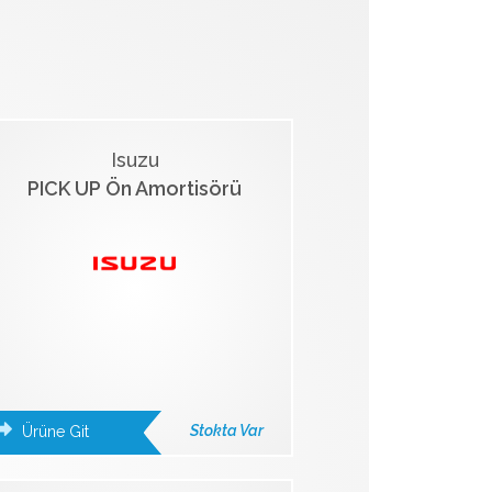
Isuzu
PICK UP Ön Amortisörü
Stokta Var
Ürüne Git