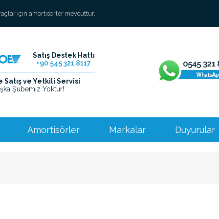
araçlar için amortisörler mevcuttur.
Satış Destek Hattı
+90 545 321 8117
Satış ve Yetkili Servisi
şka Şubemiz Yoktur!
Amortisörler
Markalar
Duyurular