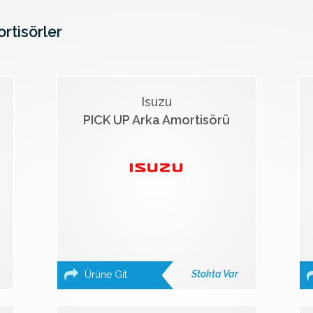
ortisörler
Isuzu
PICK UP Arka Amortisörü
Stokta Var
Ürüne Git