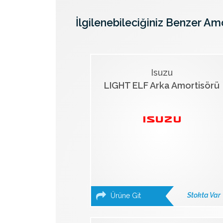
İlgilenebileciğiniz Benzer Am
Isuzu
LIGHT ELF Arka Amortisörü
Stokta Var
Ürüne Git