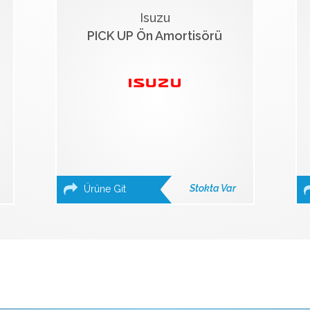
Isuzu
PICK UP Ön Amortisörü
Stokta Var
Ürüne Git