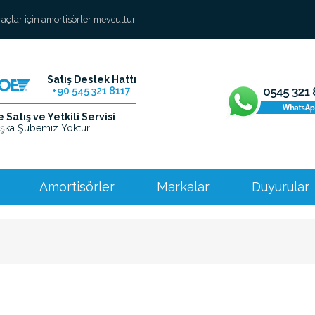
araçlar için amortisörler mevcuttur.
Satış Destek Hattı
+90 545 321 8117
Satış ve Yetkili Servisi
şka Şubemiz Yoktur!
Amortisörler
Markalar
Duyurular