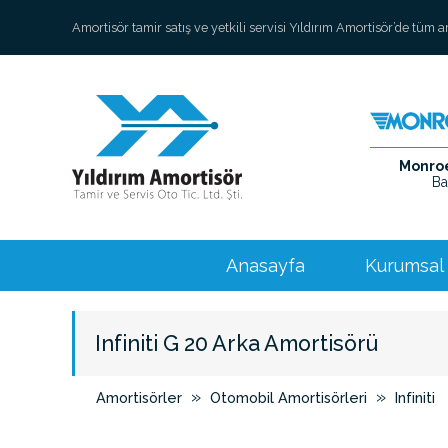
Amortisör tamir satış ve yetkili servisi Yıldırım Amortisör’de tüm 
Monroe 
Ba
Anasayfa
Kurumsal
Infiniti G 20 Arka Amortisörü
»
»
Amortisörler
Otomobil Amortisörleri
Infiniti