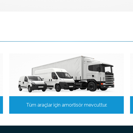
Tüm araçlar için amortisör mevcuttur.