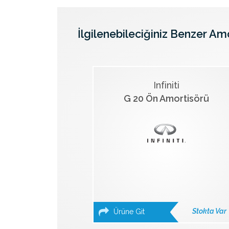
İlgilenebileciğiniz Benzer Am
Infiniti
G 20 Ön Amortisörü
Stokta Var
Ürüne Git