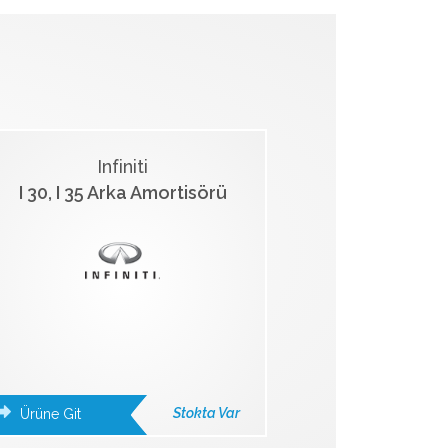
Infiniti
I 30, I 35 Arka Amortisörü
Stokta Var
Ürüne Git