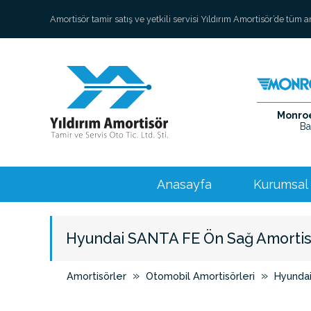
Amortisör tamir satış ve yetkili servisi Yıldırım Amortisör’de tüm 
Monroe 
Ba
Anasayfa
Kurumsal
Hyundai SANTA FE Ön Sağ Amorti
»
»
Amortisörler
Otomobil Amortisörleri
Hyunda