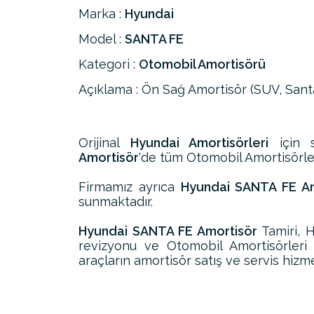
Marka :
Hyundai
Model :
SANTA FE
Kategori :
Otomobil Amortisörü
Açıklama : Ön Sağ Amortisör (SUV, Sant
Orijinal
Hyundai Amortisörleri
için s
Amortisör
'de tüm Otomobil Amortisörleri
Firmamız ayrıca
Hyundai SANTA FE Amo
sunmaktadır.
Hyundai SANTA FE Amortisör
Tamiri, 
revizyonu ve Otomobil Amortisörler
araçların amortisör satış ve servis hizme