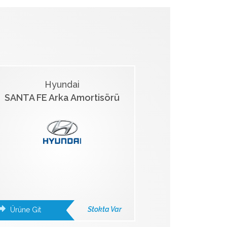
Hyundai
SANTA FE Arka Amortisörü
Stokta Var
Ürüne Git