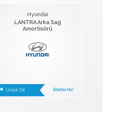
Hyundai
LANTRA Arka Sağ
Amortisörü
Stokta Var
Ürüne Git