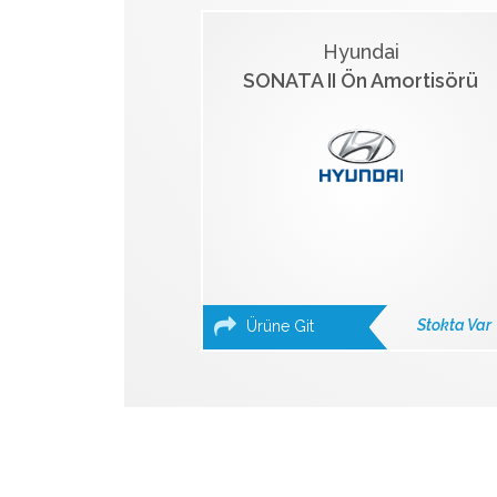
Hyundai
SONATA II Ön Amortisörü
Stokta Var
Ürüne Git