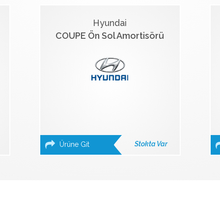
Hyundai
COUPE Ön Sol Amortisörü
Stokta Var
Ürüne Git