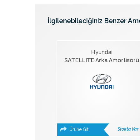
İlgilenebileciğiniz Benzer Am
Hyundai
SATELLITE Arka Amortisörü
Stokta Var
Ürüne Git