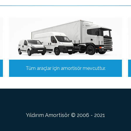
Tüm araçlar için amortisör mevcuttur.
Yıldırım Amortisör © 2006 - 2021