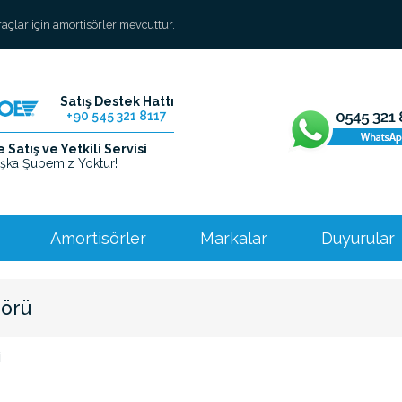
araçlar için amortisörler mevcuttur.
Satış Destek Hattı
+90 545 321 8117
Satış ve Yetkili Servisi
şka Şubemiz Yoktur!
Amortisörler
Markalar
Duyurular
sörü
i