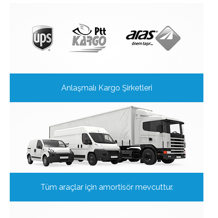
Anlaşmalı Kargo Şirketleri
Tüm araçlar için amortisör mevcuttur.