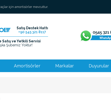
araçlar için amortisörler mevcuttur.
Satış Destek Hattı
+90 545 321 8117
Satış ve Yetkili Servisi
şka Şubemiz Yoktur!
Amortisörler
Markalar
Duyurular
i