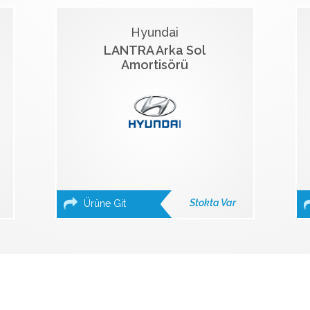
Hyundai
LANTRA Arka Sol
Amortisörü
Stokta Var
Ürüne Git