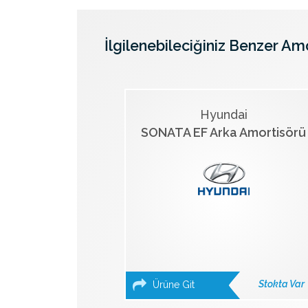
İlgilenebileciğiniz Benzer Am
Hyundai
SONATA EF Arka Amortisörü
Stokta Var
Ürüne Git