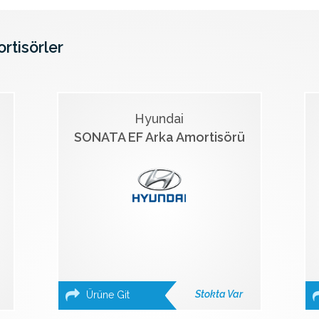
ortisörler
Hyundai
SONATA EF Arka Amortisörü
Stokta Var
Ürüne Git