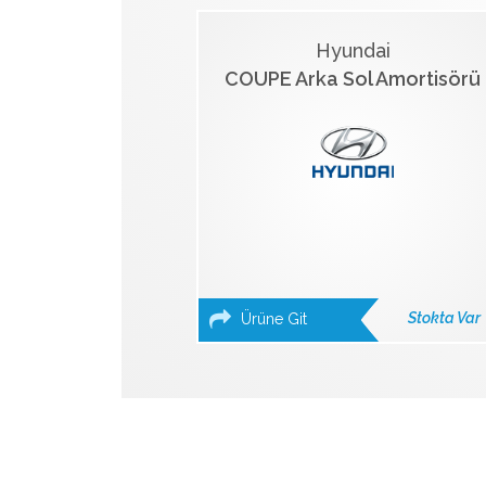
Hyundai
COUPE Arka Sol Amortisörü
Stokta Var
Ürüne Git