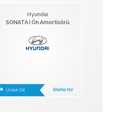
Hyundai
SONATA I Ön Amortisörü
Stokta Var
Ürüne Git