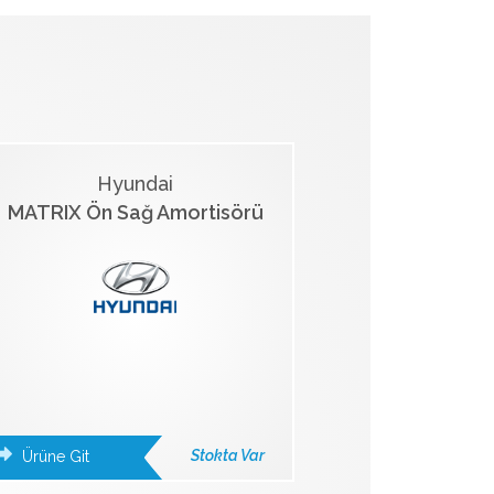
Hyundai
MATRIX Ön Sağ Amortisörü
Stokta Var
Ürüne Git