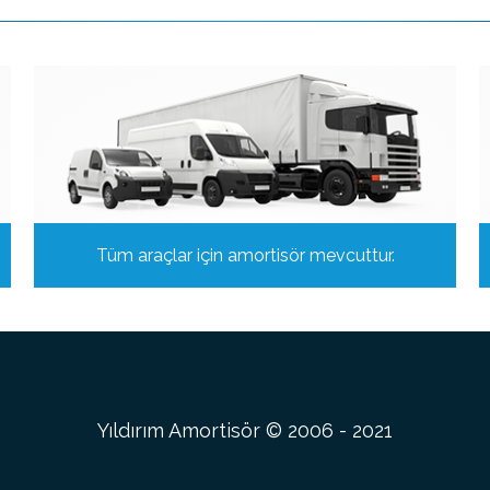
Tüm araçlar için amortisör mevcuttur.
Yıldırım Amortisör © 2006 - 2021