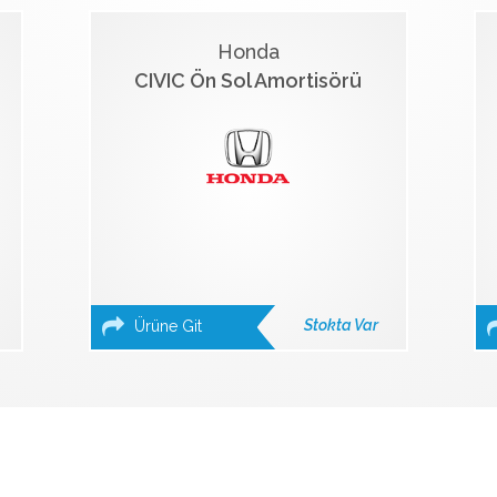
Honda
CIVIC Ön Sol Amortisörü
Stokta Var
Ürüne Git