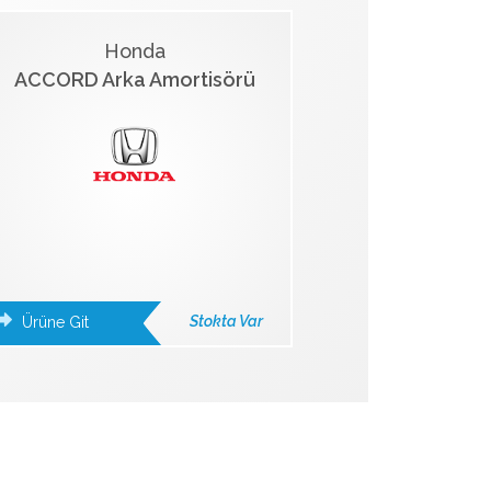
Honda
ACCORD Arka Amortisörü
Stokta Var
Ürüne Git