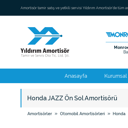
Amortisör tamir satış ve yetkili servisi Yıldırım Amortisör’de tüm 
Monroe 
Ba
Anasayfa
Kurumsal
Honda JAZZ Ön Sol Amortisörü
»
»
Amortisörler
Otomobil Amortisörleri
Honda