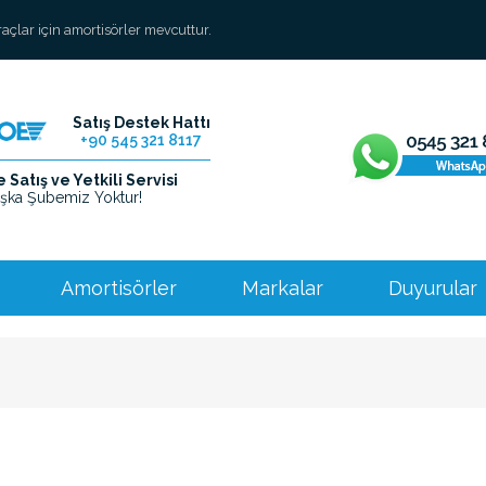
araçlar için amortisörler mevcuttur.
Satış Destek Hattı
+90 545 321 8117
Satış ve Yetkili Servisi
şka Şubemiz Yoktur!
Amortisörler
Markalar
Duyurular