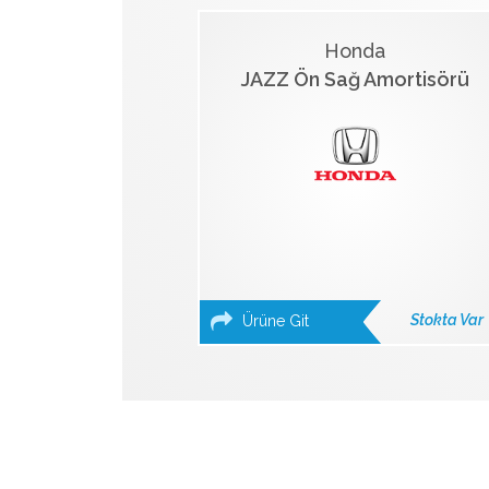
Honda
JAZZ Ön Sağ Amortisörü
Stokta Var
Ürüne Git