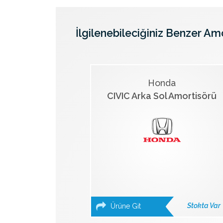
İlgilenebileciğiniz Benzer Am
Honda
CIVIC Arka Sol Amortisörü
Stokta Var
Ürüne Git