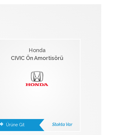
Honda
CIVIC Ön Amortisörü
Stokta Var
Ürüne Git