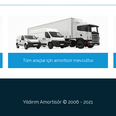
Tüm araçlar için amortisör mevcuttur.
Yıldırım Amortisör © 2006 - 2021