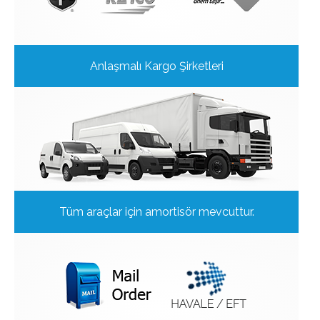
Anlaşmalı Kargo Şirketleri
Tüm araçlar için amortisör mevcuttur.