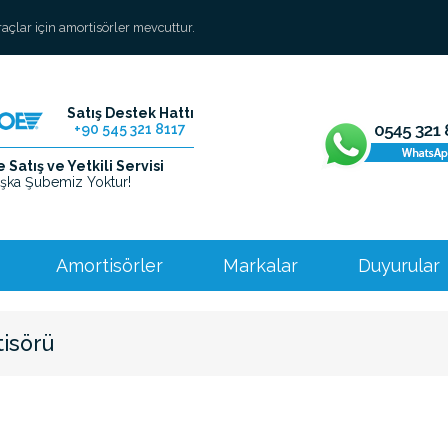
araçlar için amortisörler mevcuttur.
Satış Destek Hattı
+90 545 321 8117
Satış ve Yetkili Servisi
şka Şubemiz Yoktur!
Amortisörler
Markalar
Duyurular
isörü