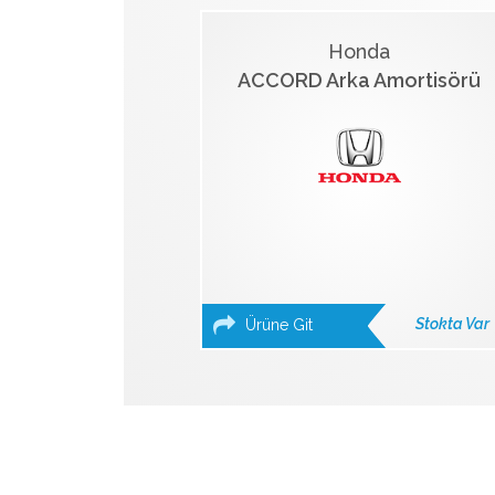
Honda
ACCORD Arka Amortisörü
Stokta Var
Ürüne Git