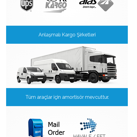
Anlaşmalı Kargo Şirketleri
Tüm araçlar için amortisör mevcuttur.