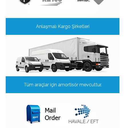
Anlaşmalı Kargo Şirketleri
Tüm araçlar için amortisör mevcuttur.