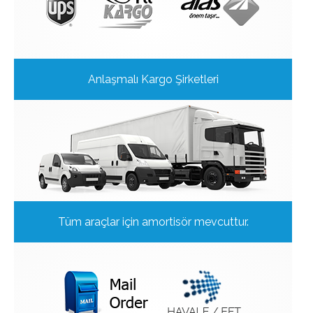
Anlaşmalı Kargo Şirketleri
Tüm araçlar için amortisör mevcuttur.