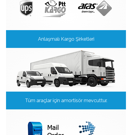
Anlaşmalı Kargo Şirketleri
Tüm araçlar için amortisör mevcuttur.