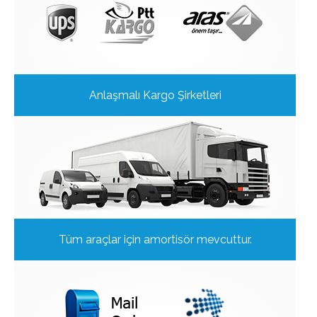
Anlaşmalı Kargo Şirketleri
Tüm araçlar için amortisör mevcuttur.