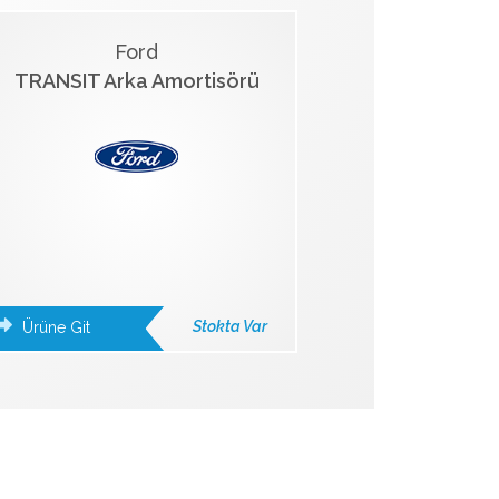
Ford
TRANSIT Arka Amortisörü
Stokta Var
Ürüne Git