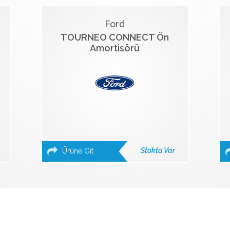
Ford
TOURNEO CONNECT Ön
Amortisörü
Stokta Var
Ürüne Git