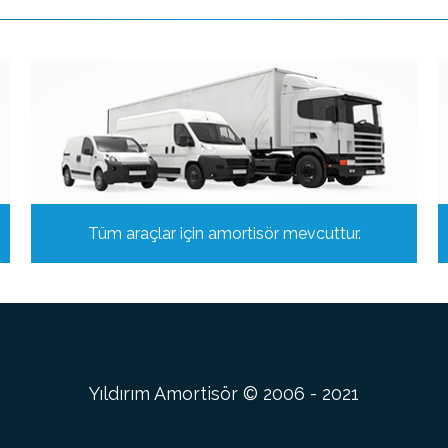
Tüm araçlar için amortisör mevcuttur.
Yıldırım Amortisör © 2006 - 2021