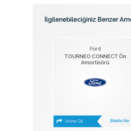
İlgilenebileciğiniz Benzer Am
Ford
TOURNEO CONNECT Ön
Amortisörü
Stokta Var
Ürüne Git