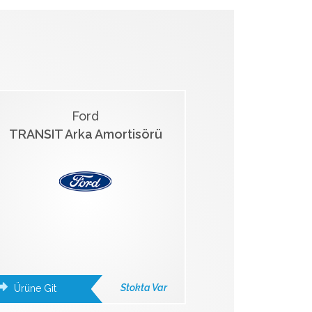
Ford
TRANSIT Arka Amortisörü
Stokta Var
Ürüne Git