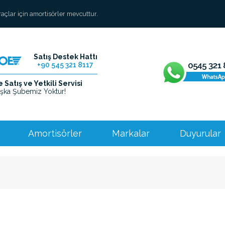
araçlar için amortisörler mevcuttur.
Satış Destek Hattı
+90 545 321 8117
Satış ve Yetkili Servisi
şka Şubemiz Yoktur!
Amortisörler
Markalar
Duyurular