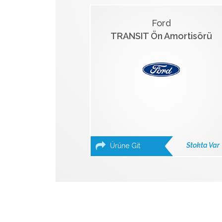
Ford
TRANSIT Ön Amortisörü
Stokta Var
Ürüne Git