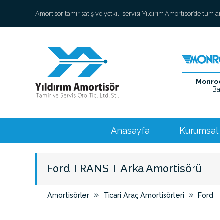
Amortisör tamir satış ve yetkili servisi Yıldırım Amortisör’de tüm 
Monroe 
Ba
Anasayfa
Kurumsal
Ford TRANSIT Arka Amortisörü
»
»
Amortisörler
Ticari Araç Amortisörleri
Ford