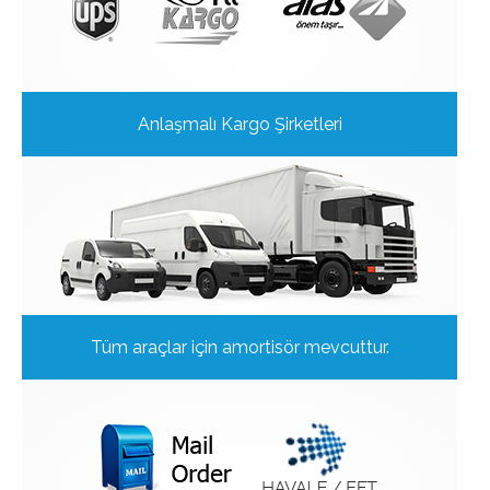
Anlaşmalı Kargo Şirketleri
Tüm araçlar için amortisör mevcuttur.