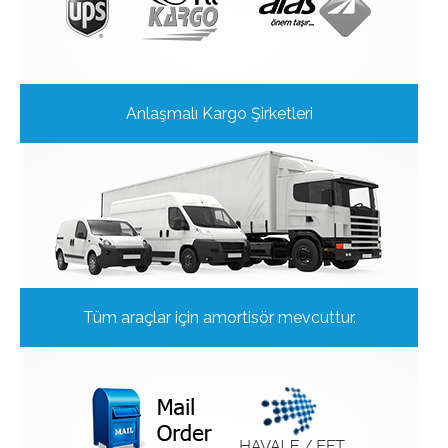
Anlaşmalı Kargo Şirketleri
Tüm araçlar için amortisör mevcuttur.