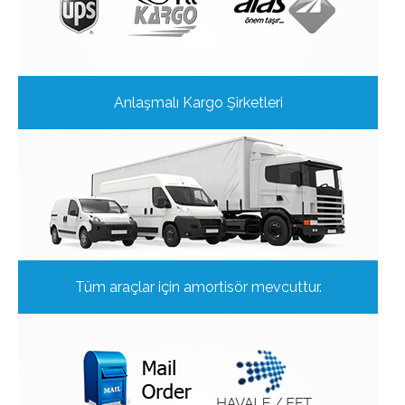
Anlaşmalı Kargo Şirketleri
Tüm araçlar için amortisör mevcuttur.