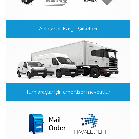
Anlaşmalı Kargo Şirketleri
Tüm araçlar için amortisör mevcuttur.