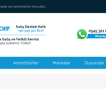
araçlar için amortisörler mevcuttur.
Satış Destek Hattı
+90 545 321 8117
Satış ve Yetkili Servisi
şka Şubemiz Yoktur!
Amortisörler
Markalar
Duyurular