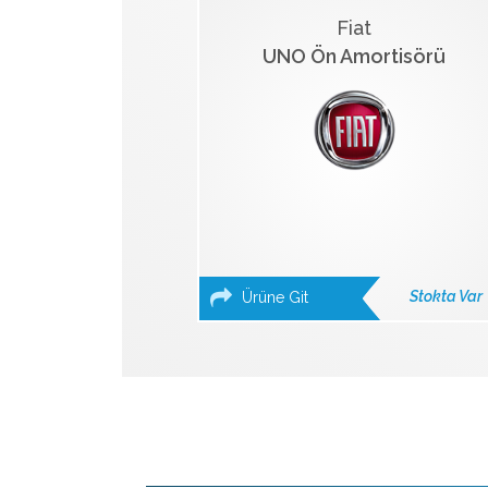
Fiat
UNO Ön Amortisörü
Stokta Var
Ürüne Git