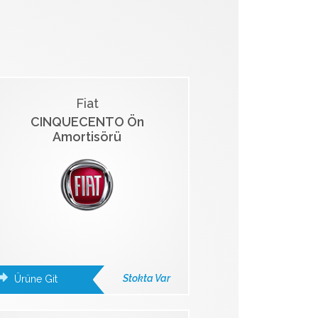
Fiat
CINQUECENTO Ön
Amortisörü
Stokta Var
Ürüne Git