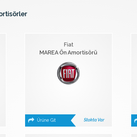
ortisörler
Fiat
MAREA Ön Amortisörü
Stokta Var
Ürüne Git