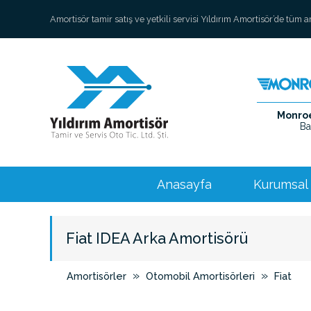
Amortisör tamir satış ve yetkili servisi Yıldırım Amortisör’de tüm 
Monroe 
Ba
Anasayfa
Kurumsal
Fiat IDEA Arka Amortisörü
»
»
Amortisörler
Otomobil Amortisörleri
Fiat