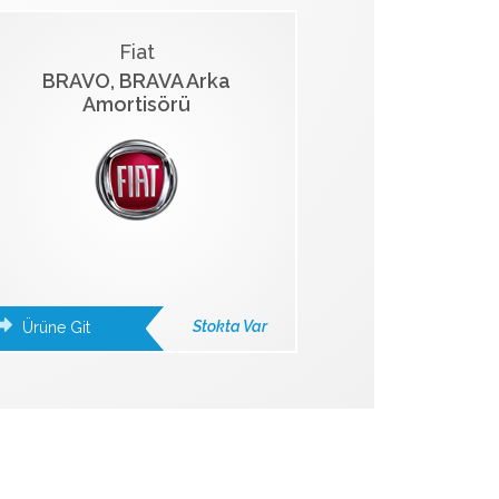
Fiat
BRAVO, BRAVA Arka
Amortisörü
Stokta Var
Ürüne Git