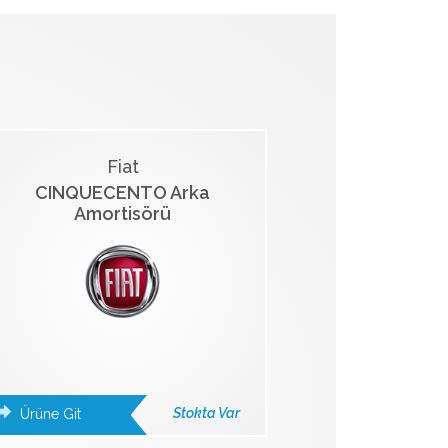
Fiat
CINQUECENTO Arka
Amortisörü
Stokta Var
Ürüne Git