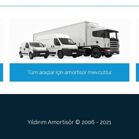
Tüm araçlar için amortisör mevcuttur.
Yıldırım Amortisör © 2006 - 2021