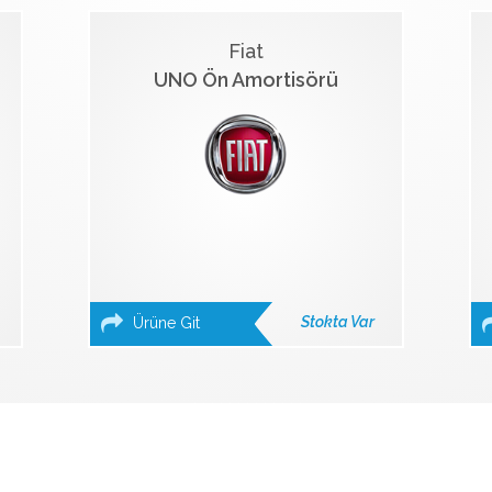
Fiat
UNO Ön Amortisörü
Stokta Var
Ürüne Git