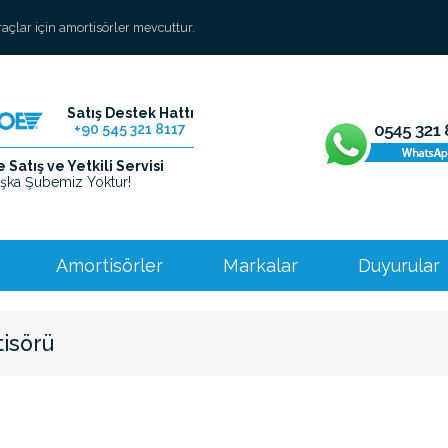
araçlar için amortisörler mevcuttur.
Satış Destek Hattı
+90 545 321 8117
Satış ve Yetkili Servisi
şka Şubemiz Yoktur!
Amortisörler
Markalar
Duyurular
isörü