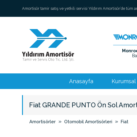
Amortisör tamir satış ve yetkili servisi Yıldırım Amortisör’de tüm 
Monroe 
Ba
Anasayfa
Kurumsal
Fiat GRANDE PUNTO Ön Sol Amort
»
»
Amortisörler
Otomobil Amortisörleri
Fiat