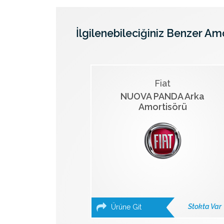
İlgilenebileciğiniz Benzer Am
Fiat
NUOVA PANDA Arka
Amortisörü
Stokta Var
Ürüne Git