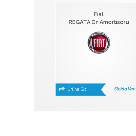
Fiat
REGATA Ön Amortisörü
Stokta Var
Ürüne Git