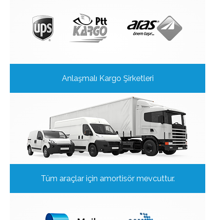
Anlaşmalı Kargo Şirketleri
Tüm araçlar için amortisör mevcuttur.