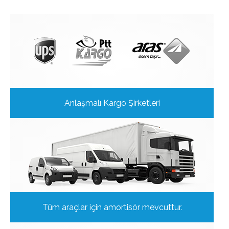
Anlaşmalı Kargo Şirketleri
Tüm araçlar için amortisör mevcuttur.