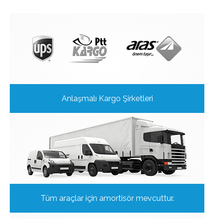
Anlaşmalı Kargo Şirketleri
Tüm araçlar için amortisör mevcuttur.