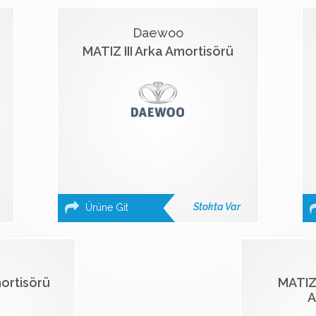
Daewoo
MATIZ III Arka Amortisörü
Stokta Var
Ürüne Git
ortisörü
MATIZ 
A