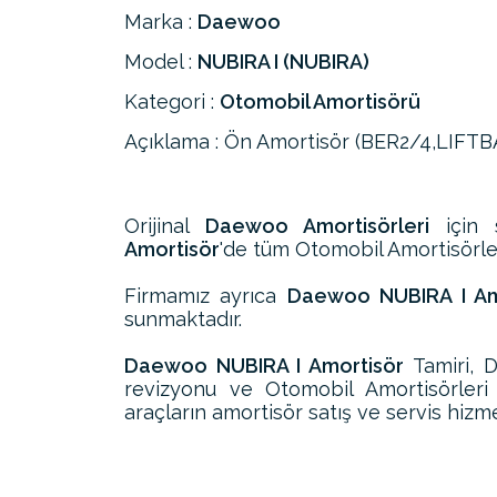
Marka :
Daewoo
Model :
NUBIRA I (NUBIRA)
Kategori :
Otomobil Amortisörü
Açıklama : Ön Amortisör (BER2/4,LIFTB
Orijinal
Daewoo Amortisörleri
için s
Amortisör
'de tüm Otomobil Amortisörleri
Firmamız ayrıca
Daewoo NUBIRA I Amo
sunmaktadır.
Daewoo NUBIRA I Amortisör
Tamiri, 
revizyonu ve Otomobil Amortisörler
araçların amortisör satış ve servis hizme