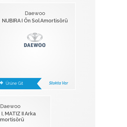
Daewoo
NUBIRA I Ön Sol Amortisörü
Stokta Var
Ürüne Git
Daewoo
I, MATIZ II Arka
mortisörü