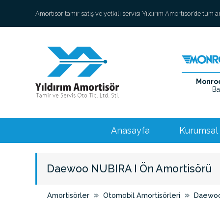
Amortisör tamir satış ve yetkili servisi Yıldırım Amortisör’de tüm 
Monroe 
Ba
Anasayfa
Kurumsal
Daewoo NUBIRA I Ön Amortisörü
»
»
Amortisörler
Otomobil Amortisörleri
Daewo