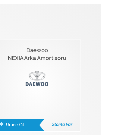
Daewoo
NEXIA Arka Amortisörü
Stokta Var
Ürüne Git