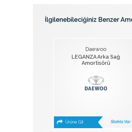
İlgilenebileciğiniz Benzer Am
Daewoo
LEGANZA Arka Sağ
Amortisörü
Stokta Var
Ürüne Git