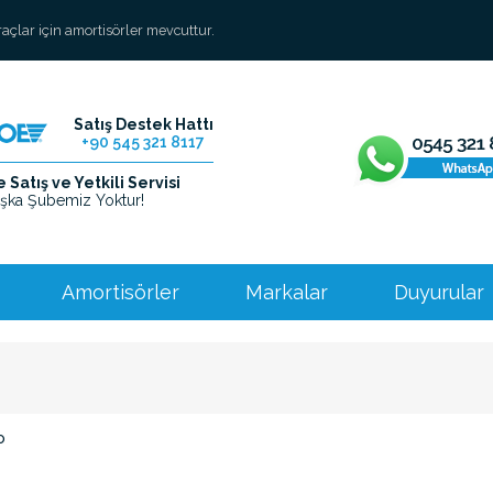
araçlar için amortisörler mevcuttur.
Satış Destek Hattı
+90 545 321 8117
Satış ve Yetkili Servisi
şka Şubemiz Yoktur!
Amortisörler
Markalar
Duyurular
o