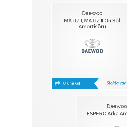
Daewoo
MATIZ I, MATIZ II Ön Sol
Amortisörü
Stokta Var
Ürüne Git
Daewoo
ESPERO Arka Am