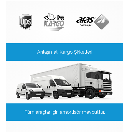
Anlaşmalı Kargo Şirketleri
Tüm araçlar için amortisör mevcuttur.