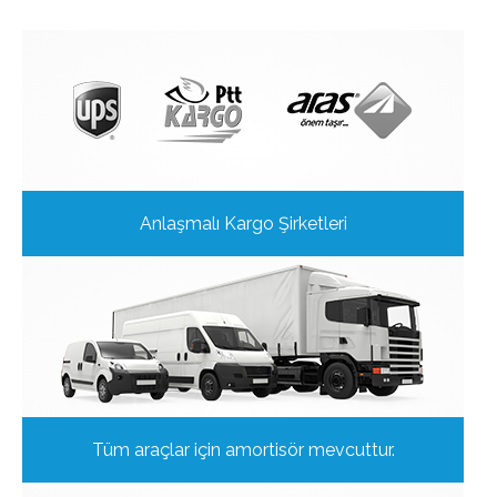
Anlaşmalı Kargo Şirketleri
Tüm araçlar için amortisör mevcuttur.