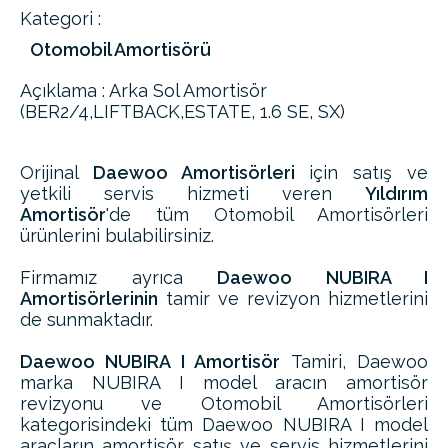
Kategori :
Otomobil Amortisörü
Açıklama : Arka Sol Amortisör
(BER2/4,LIFTBACK,ESTATE, 1.6 SE, SX)
Orijinal
Daewoo Amortisörleri
için satış ve
yetkili servis hizmeti veren
Yıldırım
Amortisör
'de tüm Otomobil Amortisörleri
ürünlerini bulabilirsiniz.
Firmamız ayrıca
Daewoo NUBIRA I
Amortisörlerinin
tamir ve revizyon hizmetlerini
de sunmaktadır.
Daewoo NUBIRA I Amortisör
Tamiri, Daewoo
marka NUBIRA I model aracın amortisör
revizyonu ve Otomobil Amortisörleri
kategorisindeki tüm Daewoo NUBIRA I model
araçların amortisör satış ve servis hizmetlerini