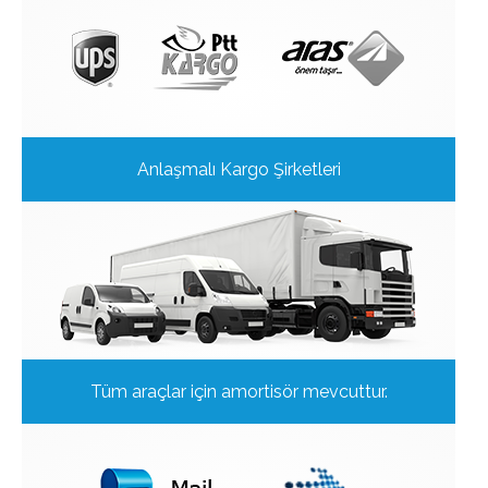
Anlaşmalı Kargo Şirketleri
Tüm araçlar için amortisör mevcuttur.