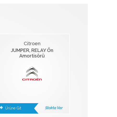
Citroen
JUMPER, RELAY Ön
Amortisörü
Stokta Var
Ürüne Git