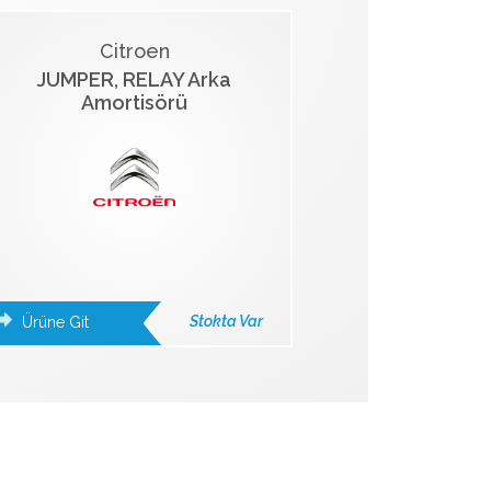
Citroen
JUMPER, RELAY Arka
Amortisörü
Stokta Var
Ürüne Git