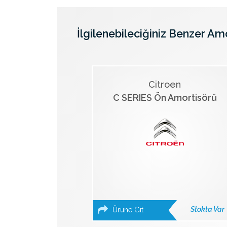
İlgilenebileciğiniz Benzer Am
Citroen
C SERIES Ön Amortisörü
Stokta Var
Ürüne Git