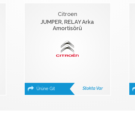
Citroen
JUMPER, RELAY Arka
Amortisörü
Stokta Var
Ürüne Git