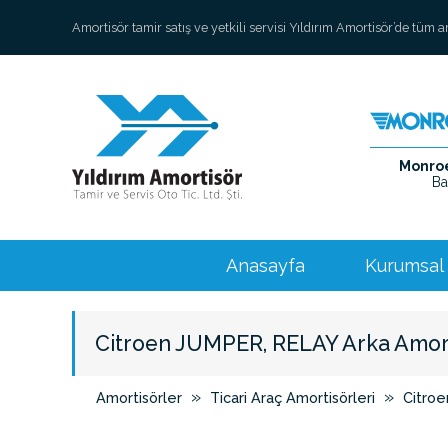
Amortisör tamir satış ve yetkili servisi Yıldırım Amortisör’de tüm 
Monroe 
Ba
Anasayfa
Kurumsal
Citroen JUMPER, RELAY Arka Amor
»
»
Amortisörler
Ticari Araç Amortisörleri
Citroe