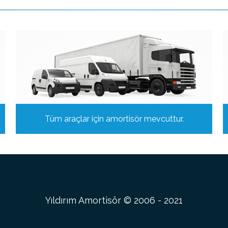
Tüm araçlar için amortisör mevcuttur.
Yıldırım Amortisör © 2006 - 2021