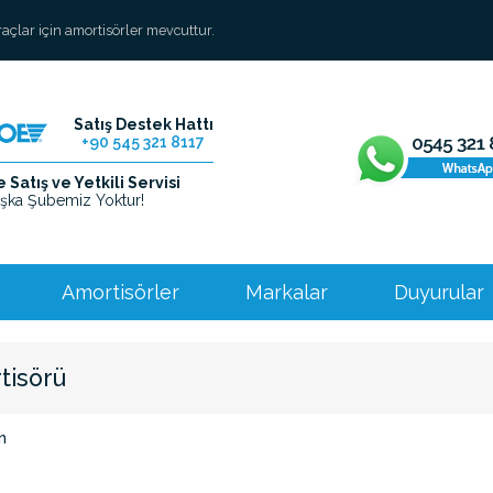
araçlar için amortisörler mevcuttur.
Satış Destek Hattı
+90 545 321 8117
Satış ve Yetkili Servisi
şka Şubemiz Yoktur!
Amortisörler
Markalar
Duyurular
tisörü
n