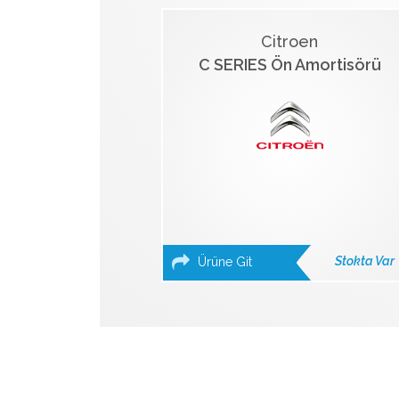
Citroen
C SERIES Ön Amortisörü
Stokta Var
Ürüne Git