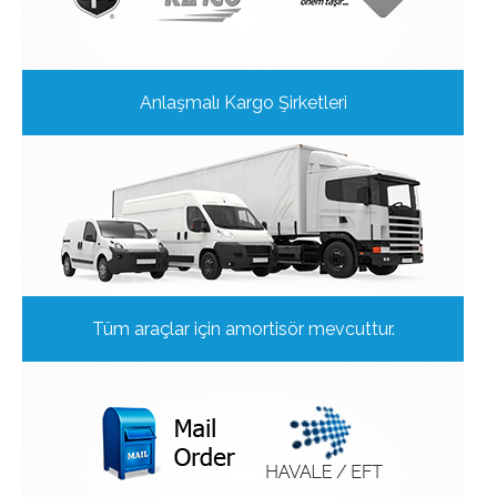
Anlaşmalı Kargo Şirketleri
Tüm araçlar için amortisör mevcuttur.