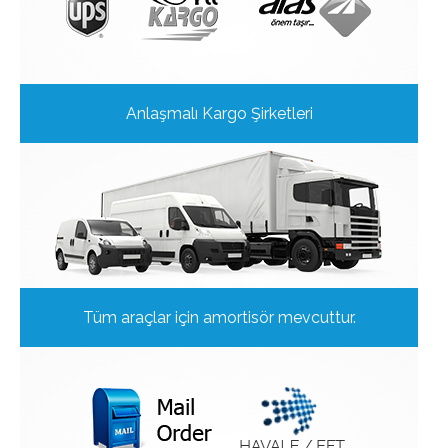
Anlaşmalı Kargo Şirketleri
Tüm araçlar için amortisör mevcuttur.