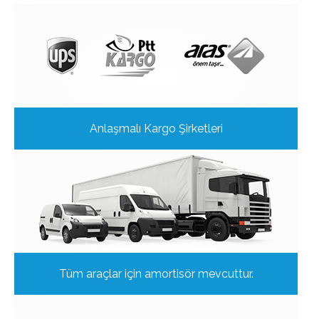
Anlaşmalı Kargo Şirketleri
Tüm araçlar için amortisör mevcuttur.