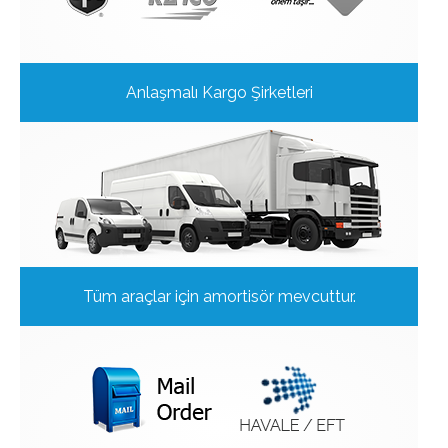
Anlaşmalı Kargo Şirketleri
Tüm araçlar için amortisör mevcuttur.