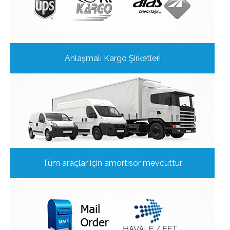
Anlaşmalı Kargo Şirketleri
Tüm araçlar için amortisör mevcuttur.