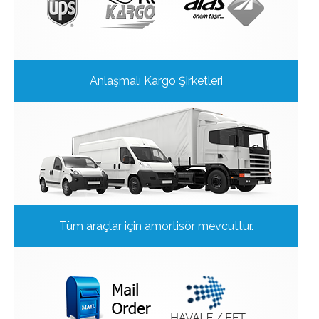
Anlaşmalı Kargo Şirketleri
Tüm araçlar için amortisör mevcuttur.