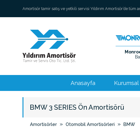
Amortisör tamir satış ve yetkili servisi Yıldırım Amortisör’de tüm 
Monroe 
Ba
Anasayfa
Kurumsal
BMW 3 SERIES Ön Amortisörü
»
»
Amortisörler
Otomobil Amortisörleri
BMW