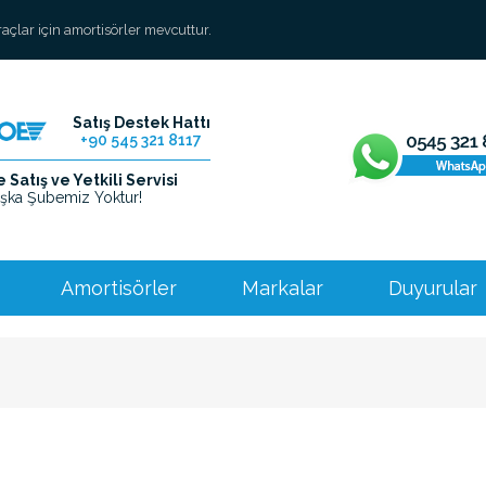
araçlar için amortisörler mevcuttur.
Satış Destek Hattı
+90 545 321 8117
Satış ve Yetkili Servisi
şka Şubemiz Yoktur!
Amortisörler
Markalar
Duyurular