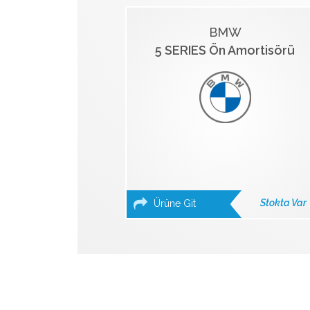
BMW
5 SERIES Ön Amortisörü
Stokta Var
Ürüne Git