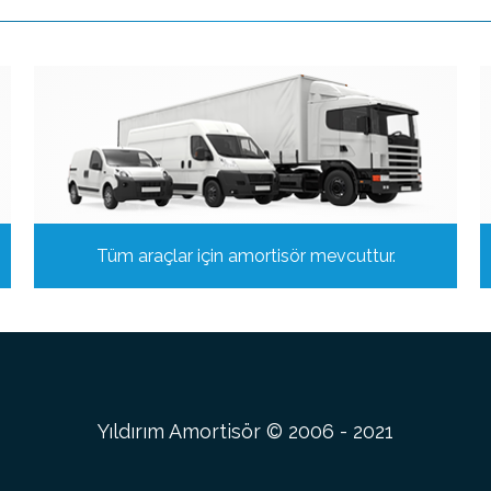
Tüm araçlar için amortisör mevcuttur.
Yıldırım Amortisör © 2006 - 2021