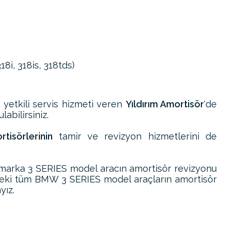
8i, 318is, 318tds)
e yetkili servis hizmeti veren
Yıldırım Amortisör
'de
abilirsiniz.
isörlerinin
tamir ve revizyon hizmetlerini de
arka 3 SERIES model aracın amortisör revizyonu
deki tüm BMW 3 SERIES model araçların amortisör
yız.