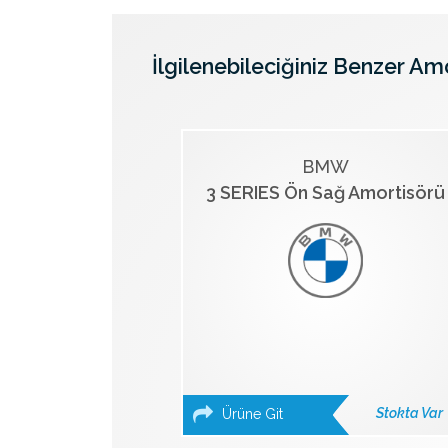
İlgilenebileciğiniz Benzer Am
BMW
3 SERIES Ön Sağ Amortisörü
Stokta Var
Ürüne Git