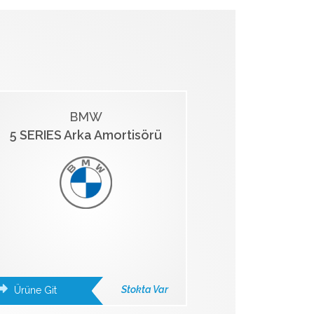
BMW
5 SERIES Arka Amortisörü
Stokta Var
Ürüne Git