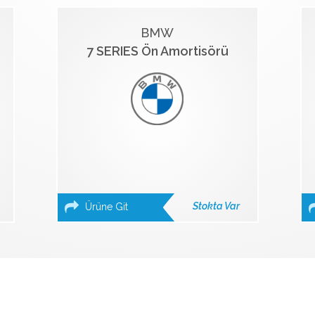
BMW
7 SERIES Ön Amortisörü
Stokta Var
Ürüne Git