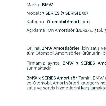
Marka :
BMW
Model :
3 SERIES (3 SERISI E36)
Kategori :
Otomobil Amortisörü
Açıklama : Ön Amortisör (BER2/4, 316i, 31
Orijinal
BMW Amortisörleri
için satış v
tüm Otomobil Amortisörleri ürünlerini bul
Firmamız ayrıca
BMW 3 SERIES Amort
sunmaktadır.
BMW 3 SERIES Amortisör
Tamiri, BMW m
ve Otomobil Amortisörleri kategorisin
satış ve servis hizmetlerini karşılamakta