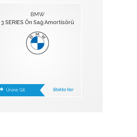
BMW
3 SERIES Ön Sağ Amortisörü
Stokta Var
Ürüne Git